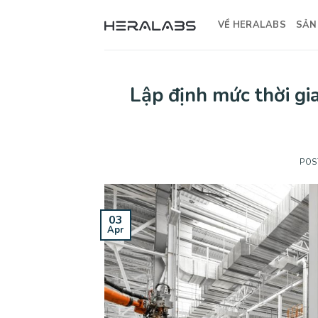
Skip
to
VỀ HERALABS
SẢN
content
Lập định mức thời gi
POS
03
Apr