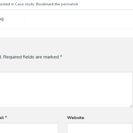
posted in
Case study
. Bookmark the
permalink
.
ng
.
Required fields are marked
*
ail
*
Website